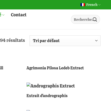
French
é
Contact
Recherche
pour :
 94 résultats
+
ll
Agrimonia Pilosa Ledeb Extract
+
Extrait d'andrographis