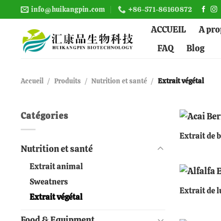
Skip
info@huikangpin.com
+86-571-86160872
to
ACCUEIL
A pro
content
FAQ
Blog
Accueil
/
Produits
/
Nutrition et santé
/
Extrait végétal
+
Catégories
Extrait de b
Nutrition et santé
Extrait animal
+
Sweatners
Extrait de 
Extrait végétal
Food & Equipment