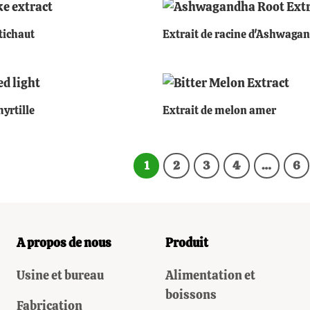
+
rtichaut
Extrait de racine d'Ashwaga
+
myrtille
Extrait de melon amer
1
2
3
4
…
6
A propos de nous
Produit
Usine et bureau
Alimentation et
boissons
Fabrication