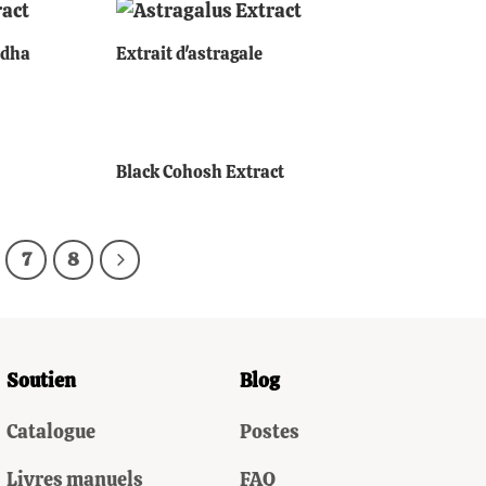
+
ndha
Extrait d'astragale
+
Black Cohosh Extract
7
8
Soutien
Blog
Catalogue
Postes
Livres manuels
FAQ