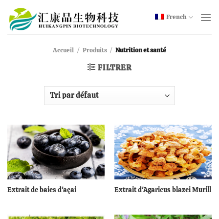
Skip
to
French
content
Accueil
/
Produits
/
Nutrition et santé
FILTRER
Extrait de baies d'açai
Extrait d'Agaricus blazei Murill