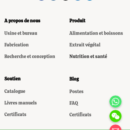
A propos de nous
Produit
Usine et bureau
Alimentation et boissons
Fabrication
Extrait végétal
Recherche et conception
Nutrition et santé
Soutien
Blog
Catalogue
Postes
WhatsAp
Livres manuels
FAQ
WeChat: Domin
Certificats
Certificats
电子邮箱地址