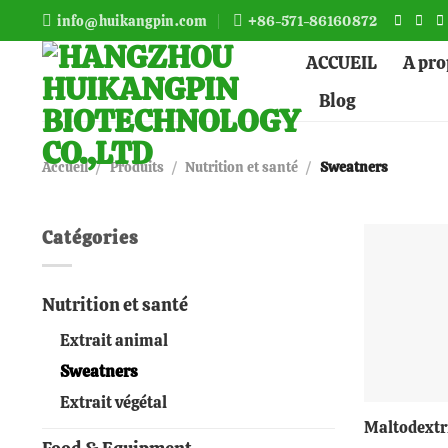
Skip
info@huikangpin.com
+86-571-86160872
to
ACCUEIL
A pro
content
Blog
Accueil
/
Produits
/
Nutrition et santé
/
Sweatners
Catégories
Nutrition et santé
Extrait animal
Sweatners
+
Extrait végétal
Maltodextr