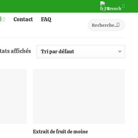
French
é
Contact
FAQ
Recherche
pour :
tats affichés
+
Extrait de fruit de moine