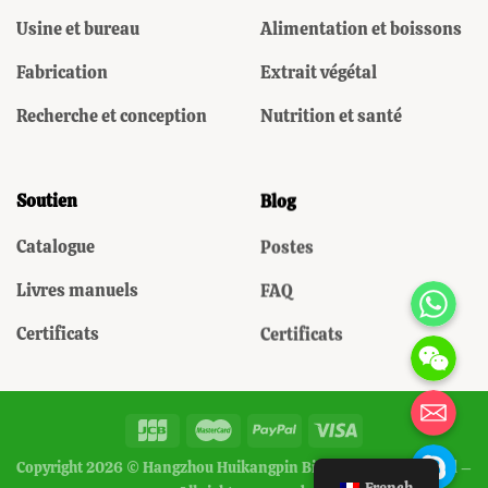
Usine et bureau
Alimentation et boissons
Fabrication
Extrait végétal
Recherche et conception
Nutrition et santé
Soutien
Blog
Catalogue
Postes
WhatsAp
Livres manuels
FAQ
Certificats
Certificats
WeChat: Domin
电子邮箱地址
Skype
Copyright 2026 © Hangzhou Huikangpin Biotechnology Co., Ltd –