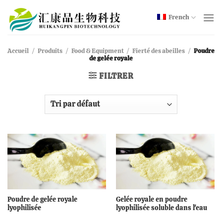
Skip
to
French
content
Accueil
/
Produits
/
Food & Equipment
/
Fierté des abeilles
/
Poudre
de gelée royale
FILTRER
Poudre de gelée royale
Gelée royale en poudre
lyophilisée
lyophilisée soluble dans l'eau